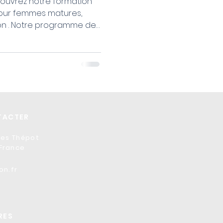
écouvrez notre formation
pour femmes matures,
n . Notre programme de
 apprendre les
besoins des peaux
la beauté intemporelle de
US DÈS MAINTENANT pour la
er 2026 ET REJOIGNEZ-NOUS
ences et connaissances
ui mettent en valeur les
ACTER
ves Thépot
France
on.fr
RES