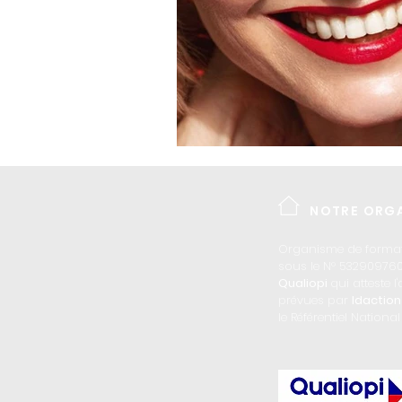
NOTRE ORGA
Organisme de format
sous le N° 53290976
Qualiopi
qui atteste 
prévues par
Idactio
le Référentiel National