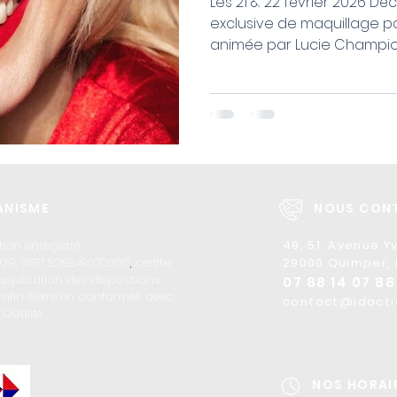
Les 21 & 22 février 2026 D
exclusive de maquillage 
animée par Lucie Champio
formation est conçu pour
techniques adaptées aux 
matures et pour sublimer 
vos clientes. INSCRIVEZ-VO
formation du 21 & 22 févri
pour acquérir les compét
en adoptant les astuces q
NISME
NOUS CONT
ato
49,
51,
Avenue Y
ion enregistré
029,
certifié
29000
Quimper, 
SIRET 92193490700012
,
l'application des dispositions
07 88 14 07 88
n
afin d'être en conformité avec
contact@idacti
 Qualité.
NOS HORAI