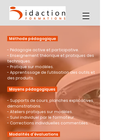
Méthode pédagogique
- Pédagogie active et participative.
- Enseignement théorique et pratiques des
techniques.
- Pratique sur modèles.
- Apprentissage de l’utilisation des outils et
des produits.
Moyens pédagogiques
- Supports de cours, planches explicatives,
démonstrations.
- Ateliers pratiques sur modèles.
- Suivi individuel par le formateur.
- Corrections individuelles commentées.
Modalités d'évaluations