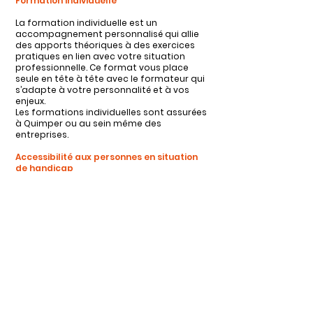
Formation individuelle
La formation individuelle est un
accompagnement personnalisé qui allie
des apports théoriques à des exercices
pratiques en lien avec votre situation
professionnelle. Ce format vous place
seule en tête à tête avec le formateur qui
s’adapte à votre personnalité et à vos
enjeux.
Les formations individuelles sont assurées
à Quimper ou au sein même des
entreprises.
Accessibilité aux personnes en situation
de handicap
Si vous êtes en situation de handicap
temporaire ou permanent, ou si vous
souffrez d'un trouble de santé invalidant,
nous sommes à votre disposition pour
prendre en compte vos besoins, envisager
les possibilités d'aménagement
spécifiques et résoudre dans la mesure du
possible vos problèmes d'accessibilité.
NOTRE ORGANISME