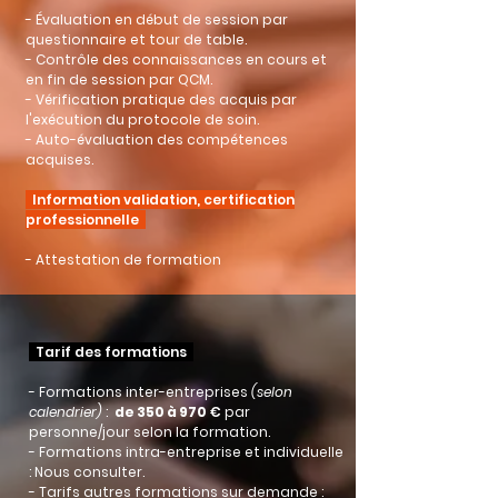
- Évaluation en début de session par
questionnaire et tour de table.
- Contrôle des connaissances en cours et
en fin de session par QCM.
- Vérification pratique des acquis par
l'exécution du protocole de soin.
- Auto-évaluation des compétences
acquises.
Information validation, certification
professionnelle
- Attestation de formation
Tarif des formations
- Formations inter-entreprises
(selon
calendrier)
:
de 350 à 970
€
par
personne/jour selon la formation.
- Formations intra-entreprise et individuelle
: Nous consulter.
- Tarifs autres formations sur demande :